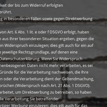
keit der bis zum Widerruf erfolgten
erührt.
g in besonderen Fällen sowie gegen Direktwerbung
 Art. 6 Abs. 1 lit. e oder f DSGVO erfolgt, haben
ch aus Ihrer besonderen Situation ergeben, gegen die
Widerspruch einzulegen; dies gilt auch für ein auf
e jeweilige Rechtsgrundlage, auf denen eine
 Datenschutzerklärung. Wenn Sie Widerspruch
onenbezogenen Daten nicht mehr verarbeiten, es sei
ründe für die Verarbeitung nachweisen, die Ihre
en oder die Verarbeitung dient der Geltendmachung,
rüchen (Widerspruch nach Art. 21 Abs. 1 DSGVO).
beitet, um Direktwerbung zu betreiben, so haben
die Verarbeitung Sie betreffender
ger Werbung einzulegen; dies gilt auch für das